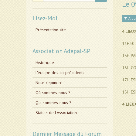
Le 
Lisez-Moi
Ajout
Présentation site
4 LIEU
13H30 
Association Adepal-SP
15H PA
Historique
16H CO
L'équipe des co-présidents
17H ES
Nous rejoindre
18H ES
Où sommes-nous ?
Qui sommes-nous ?
4 LIEU
Statuts de L'Association
Dernier Message du Forum