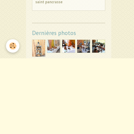
saint pancrasse
Dernières photos
Statistique du site
Aujourd'hui
175
visiteurs -
235
pages vues
Total
107133
visiteurs -
472929
pages vues