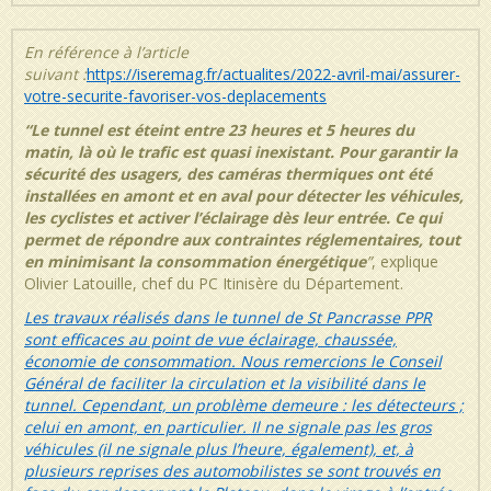
En référence à l’article
suivant :
https://iseremag.fr/actualites/2022-avril-mai/assurer-
votre-securite-favoriser-vos-deplacements
“Le tunnel est éteint entre 23 heures et 5 heures du
matin, là où le trafic est quasi inexistant. Pour garantir la
sécurité des usagers, des caméras thermiques ont été
installées en amont et en aval pour détecter les véhicules,
les cyclistes et activer l’éclairage dès leur entrée. Ce qui
permet de répondre aux contraintes réglementaires, tout
en minimisant la consommation énergétique
”
,
explique
Olivier Latouille, chef du PC Itinisère du Département.
Les travaux réalisés dans le tunnel de St Pancrasse PPR
sont efficaces au point de vue éclairage, chaussée,
économie de consommation. Nous remercions le Conseil
Général de faciliter la circulation et la visibilité dans le
tunnel. Cependant, un problème demeure : les détecteurs ;
celui en amont, en particulier. Il ne signale pas les gros
véhicules (il ne signale plus l’heure, également), et, à
plusieurs reprises des automobilistes se sont trouvés en