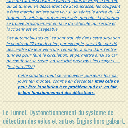
face du car desservant le Plateau, dans le virage à l’entrée
du 2è tunnel, en descendant de St Pancrasse, les obligeant
er
à faire marche arrière sans voir si un véhicule arrive du 1
tunnel. Ce véhicule, qui ne peut voir, non plus la situation,
se trouve brusquement en face du véhicule qui recule et
l’accident est envisageable.
Des automobilistes qui se sont trouvés dans cette situation
le vendredi 27 mai dernier, par exemple
,
vers 18h, ont dû
descendre de leur véhicule, remonter à pied dans l’entre-
tunnels pour faire la circulation, et permettre ainsi au car
de continuer sa route, en sécurité pour tous les usagers.
(le 4 juin 2022)
Cette situation peut se renouveler plusieurs fois par
jours (en montée, comme en descente).
Mais cela ne
peut être la solution à ce problème qui est, en fait,
le bon fonctionnement des détecteurs.
Le Tunnel. Dysfonctionnement du système de
détection des vélos et autres Engins hors gabarit.