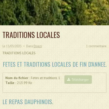
TRADITIONS LOCALES
Le 13/03/2023
Dans
Divers
1 commentaire
TRADITIONS LOCALES
FETES ET TRADITIONS LOCALES DE FIN D'ANNEE.
Nom du fichier :
Fetes et traditions 1
Télécharger
Taille :
213.99 Ko
LE REPAS DAUPHINOIS.