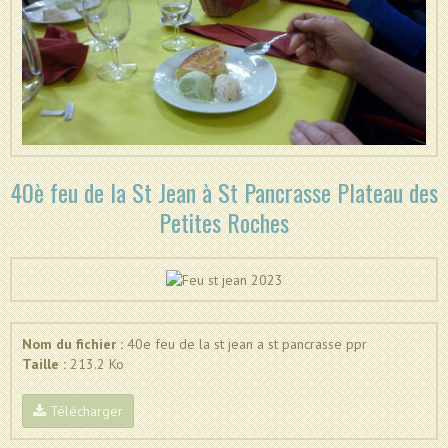
40è feu de la St Jean à St Pancrasse Plateau des
Petites Roches
Nom du fichier :
40e feu de la st jean a st pancrasse ppr
Taille :
213.2 Ko
Télécharger