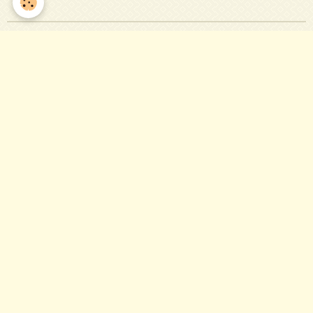
Dernière Actualité
HISTOIRE LOCALE
Dernière Page modifiée
avenir des PETITES CITES St Hilaire
Internet Haut Débit - NTIC
MINIBUS COMMUNAL
Évènements à venir
CROSS DES CHIOURES
Le 06/09/2026